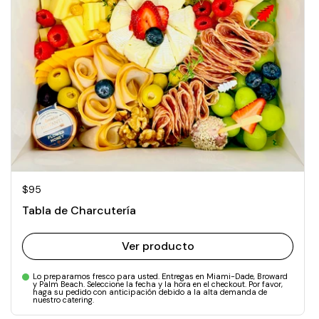
Precio normal
$95
Tabla de Charcutería
Ver producto
Lo preparamos fresco para usted. Entregas en Miami-Dade, Broward
y Palm Beach. Seleccione la fecha y la hora en el checkout. Por favor,
haga su pedido con anticipación debido a la alta demanda de
nuestro catering.