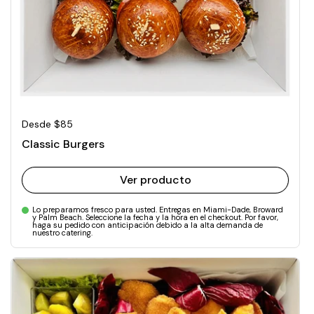
Precio normal
Desde $85
Classic Burgers
Ver producto
Lo preparamos fresco para usted. Entregas en Miami-Dade, Broward
y Palm Beach. Seleccione la fecha y la hora en el checkout. Por favor,
haga su pedido con anticipación debido a la alta demanda de
nuestro catering.