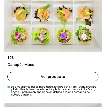
Precio normal
$58
Canapés Muse
Ver producto
Lo preparamos fresco para usted. Entregas en Miami-Dade, Broward
y Palm Beach. Seleccione la fecha y la hora en el checkout. Por favor,
haga su pedido con anticipación debido a la alta demanda de
nuestro catering.