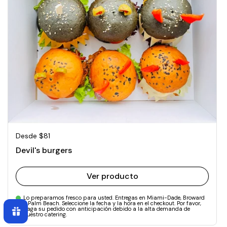
Precio normal
Desde $81
Devil's burgers
Ver producto
Lo preparamos fresco para usted. Entregas en Miami-Dade, Broward
y Palm Beach. Seleccione la fecha y la hora en el checkout. Por favor,
haga su pedido con anticipación debido a la alta demanda de
nuestro catering.