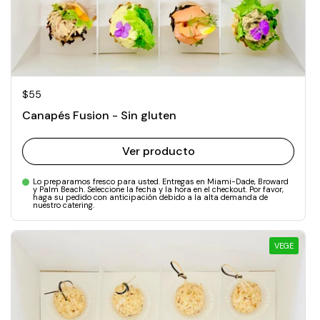
Precio normal
$55
Canapés Fusion - Sin gluten
Ver producto
Lo preparamos fresco para usted. Entregas en Miami-Dade, Broward
y Palm Beach. Seleccione la fecha y la hora en el checkout. Por favor,
haga su pedido con anticipación debido a la alta demanda de
nuestro catering.
VEGE