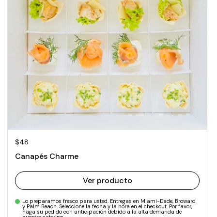
Precio normal
$48
Canapés Charme
Ver producto
Lo preparamos fresco para usted. Entregas en Miami-Dade, Broward
y Palm Beach. Seleccione la fecha y la hora en el checkout. Por favor,
haga su pedido con anticipación debido a la alta demanda de