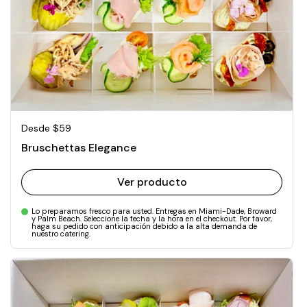
Precio normal
Desde $59
Bruschettas Elegance
Ver producto
Lo preparamos fresco para usted. Entregas en Miami-Dade, Broward
y Palm Beach. Seleccione la fecha y la hora en el checkout. Por favor,
haga su pedido con anticipación debido a la alta demanda de
nuestro catering.