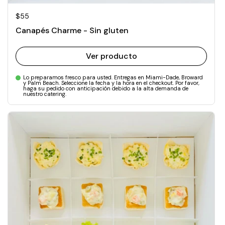
Precio normal
$55
Canapés Charme - Sin gluten
Ver producto
Lo preparamos fresco para usted. Entregas en Miami-Dade, Broward
y Palm Beach. Seleccione la fecha y la hora en el checkout. Por favor,
haga su pedido con anticipación debido a la alta demanda de
nuestro catering.