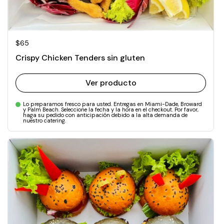
Precio normal
$65
Crispy Chicken Tenders sin gluten
Ver producto
Lo preparamos fresco para usted. Entregas en Miami-Dade, Broward
y Palm Beach. Seleccione la fecha y la hora en el checkout. Por favor,
haga su pedido con anticipación debido a la alta demanda de
nuestro catering.