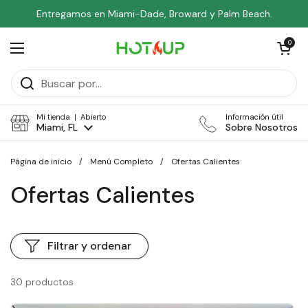
Ir al contenido
Entregamos en Miami-Dade, Broward y Palm Beach.
Abrir carri
0
Abrir menú
Mi tienda | Abierto
Información útil
Miami, FL
Sobre Nosotros
Página de inicio
/
Menú Completo
/
Ofertas Calientes
Ofertas Calientes
Filtrar y ordenar
30 productos