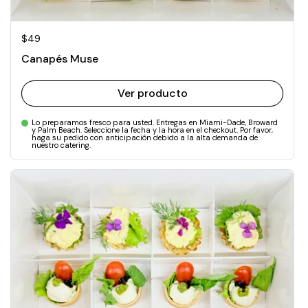
Precio normal
$49
Canapés Muse
Ver producto
Lo preparamos fresco para usted. Entregas en Miami-Dade, Broward
y Palm Beach. Seleccione la fecha y la hora en el checkout. Por favor,
haga su pedido con anticipación debido a la alta demanda de
nuestro catering.