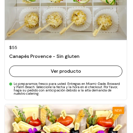
Precio normal
$55
Canapés Provence - Sin gluten
Ver producto
Lo preparamos fresco para usted. Entregas en Miami-Dade, Broward
y Palm Beach. Seleccione la fecha y la hora en el checkout. Por favor,
haga su pedido con anticipación debido a la alta demanda de
nuestro catering.
NEW