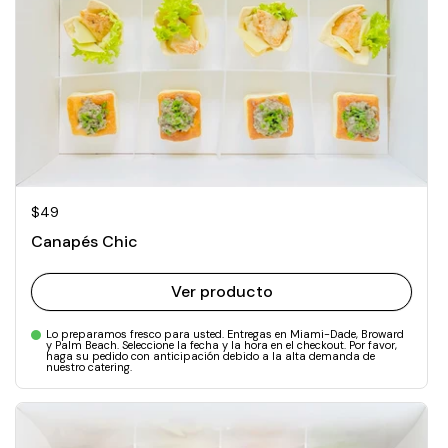
Precio normal
$49
Canapés Chic
Ver producto
Lo preparamos fresco para usted. Entregas en Miami-Dade, Broward
y Palm Beach. Seleccione la fecha y la hora en el checkout. Por favor,
haga su pedido con anticipación debido a la alta demanda de
nuestro catering.