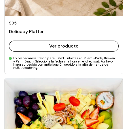
Precio normal
$95
Delicacy Platter
Ver producto
Lo preparamos fresco para usted. Entregas en Miami-Dade, Broward
y Palm Beach. Seleccione la fecha y la hora en el checkout. Por favor,
haga su pedido con anticipación debido a la alta demanda de
nuestro catering.