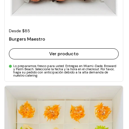
Precio normal
Desde $85
Burgers Maestro
Ver producto
Lo preparamos fresco para usted. Entregas en Miami-Dade, Broward
y Palm Beach. Seleccione la fecha y la hora en el checkout. Por favor,
haga su pedido con anticipación debido a la alta demanda de
nuestro catering.