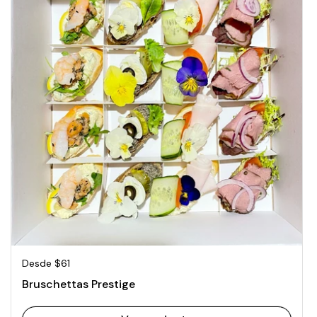
Precio normal
Desde $61
Bruschettas Prestige