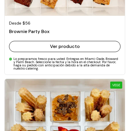
Precio normal
Desde $56
Brownie Party Box
Ver producto
Lo preparamos fresco para usted. Entregas en Miami-Dade, Broward
y Palm Beach. Seleccione la fecha y la hora en el checkout. Por favor,
haga su pedido con anticipación debido a la alta demanda de
nuestro catering.
VEGE