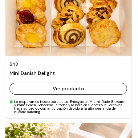
Precio normal
$49
Mini Danish Delight
Ver producto
Lo preparamos fresco para usted. Entregas en Miami-Dade, Broward
y Palm Beach. Seleccione la fecha y la hora en el checkout. Por favor,
haga su pedido con anticipación debido a la alta demanda de
nuestro catering.