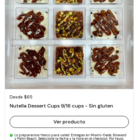
Precio normal
Desde $65
Nutella Dessert Cups 9/16 cups - Sin gluten
Ver producto
Lo preparamos fresco para usted. Entregas en Miami-Dade, Broward
y Palm Beach. Seleccione la fecha y la hora en el checkout. Por favor,