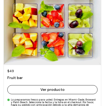
Precio normal
$49
Fruit bar
Ver producto
Lo preparamos fresco para usted. Entregas en Miami-Dade, Broward
y Palm Beach. Seleccione la fecha y la hora en el checkout. Por favor,
haga su pedido con anticipación debido a la alta demanda de