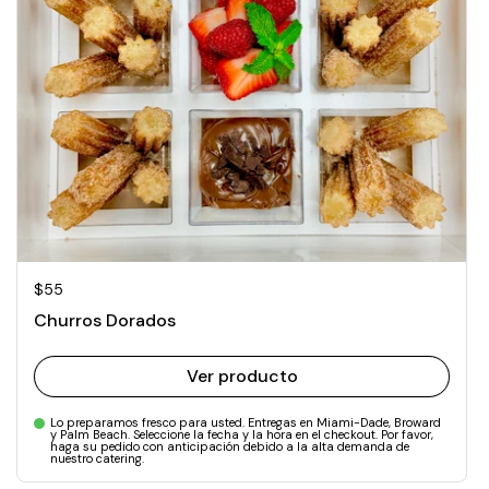
Precio normal
$55
Churros Dorados
Ver producto
Lo preparamos fresco para usted. Entregas en Miami-Dade, Broward
y Palm Beach. Seleccione la fecha y la hora en el checkout. Por favor,
haga su pedido con anticipación debido a la alta demanda de
nuestro catering.