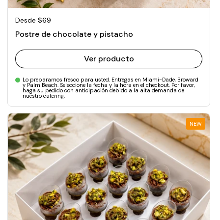
Precio normal
Desde $69
Postre de chocolate y pistacho
Ver producto
Lo preparamos fresco para usted. Entregas en Miami-Dade, Broward
y Palm Beach. Seleccione la fecha y la hora en el checkout. Por favor,
haga su pedido con anticipación debido a la alta demanda de
nuestro catering.
NEW