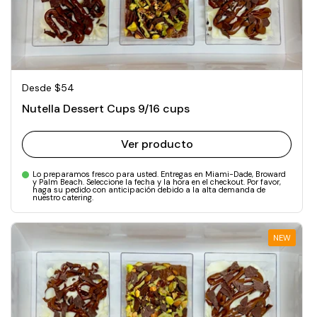
Precio normal
Desde $54
Nutella Dessert Cups 9/16 cups
Ver producto
Lo preparamos fresco para usted. Entregas en Miami-Dade, Broward
y Palm Beach. Seleccione la fecha y la hora en el checkout. Por favor,
haga su pedido con anticipación debido a la alta demanda de
nuestro catering.
NEW