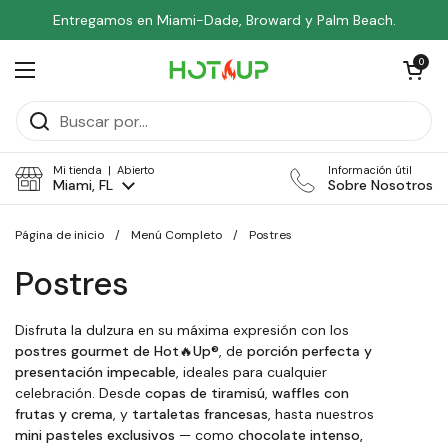
Ir al contenido
Entregamos en Miami-Dade, Broward y Palm Beach.
Abrir carri
0
Abrir menú
Mi tienda | Abierto
Información útil
Miami, FL
Sobre Nosotros
Página de inicio
/
Menú Completo
/
Postres
Postres
Disfruta la dulzura en su máxima expresión con los
postres gourmet de Hot🔥Up®
, de
porción perfecta y
presentación impecable
, ideales para cualquier
celebración. Desde
copas de tiramisú
,
waffles con
frutas y crema
, y
tartaletas francesas
, hasta nuestros
mini pasteles exclusivos
— como
chocolate intenso,