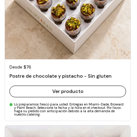
Precio normal
Desde $76
Postre de chocolate y pistacho - Sin gluten
Ver producto
Lo preparamos fresco para usted. Entregas en Miami-Dade, Broward
y Palm Beach. Seleccione la fecha y la hora en el checkout. Por favor,
haga su pedido con anticipación debido a la alta demanda de
nuestro catering.