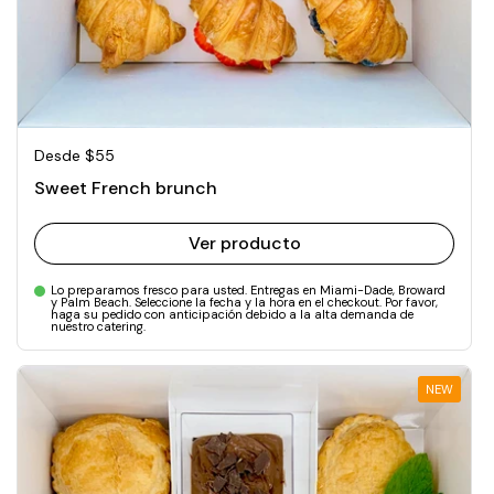
Precio normal
Desde $55
Sweet French brunch
Ver producto
Lo preparamos fresco para usted. Entregas en Miami-Dade, Broward
y Palm Beach. Seleccione la fecha y la hora en el checkout. Por favor,
haga su pedido con anticipación debido a la alta demanda de
nuestro catering.
NEW