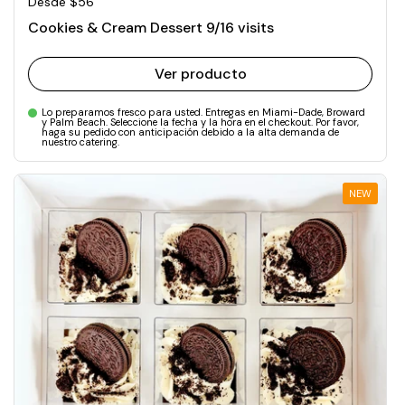
Precio normal
Desde $56
Cookies & Cream Dessert 9/16 visits
Ver producto
Lo preparamos fresco para usted. Entregas en Miami-Dade, Broward
y Palm Beach. Seleccione la fecha y la hora en el checkout. Por favor,
haga su pedido con anticipación debido a la alta demanda de
nuestro catering.
NEW