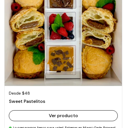
Precio normal
Desde $48
Sweet Pastelitos
Ver producto
Lo preparamos fresco para usted. Entregas en Miami-Dade, Broward