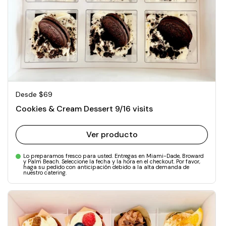
Precio normal
Desde $69
Cookies & Cream Dessert 9/16 visits
Ver producto
Lo preparamos fresco para usted. Entregas en Miami-Dade, Broward
y Palm Beach. Seleccione la fecha y la hora en el checkout. Por favor,
haga su pedido con anticipación debido a la alta demanda de
nuestro catering.