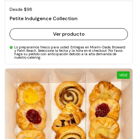
Precio normal
Desde $98
Petite Indulgence Collection
Ver producto
Lo preparamos fresco para usted. Entregas en Miami-Dade, Broward
y Palm Beach. Seleccione la fecha y la hora en el checkout. Por favor,
haga su pedido con anticipación debido a la alta demanda de
nuestro catering.
VEGE