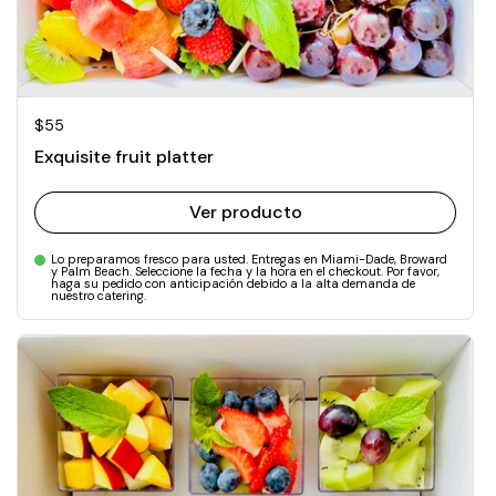
Precio normal
$55
Exquisite fruit platter
Ver producto
Lo preparamos fresco para usted. Entregas en Miami-Dade, Broward
y Palm Beach. Seleccione la fecha y la hora en el checkout. Por favor,
haga su pedido con anticipación debido a la alta demanda de
nuestro catering.