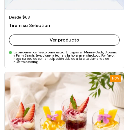
Precio normal
Desde $69
Tiramisu Selection
Ver producto
Lo preparamos fresco para usted. Entregas en Miami-Dade, Broward
y Palm Beach. Seleccione la fecha y la hora en el checkout. Por favor,
haga su pedido con anticipación debido a la alta demanda de
nuestro catering.
NEW